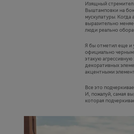
Изящный стремитель
Выштамповки на бок
мускулатуры. Когда 
выразительно меняе
люди реально обора
Я бы отметил еще и 
официально черным.
этакую агрессивную 
декоративных элемен
акцентными элемент
Все это подчеркива
И, пожалуй, самая в
которая подчеркива