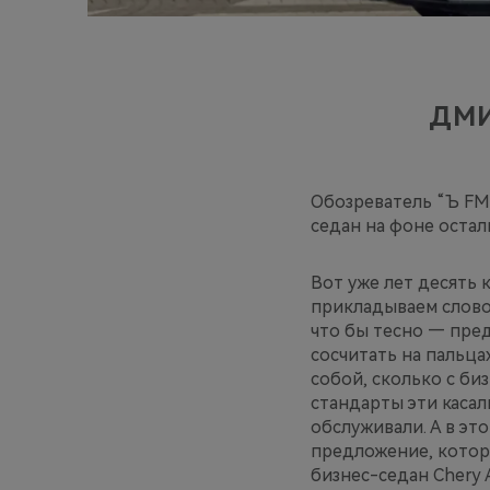
ДМИ
Обозреватель “Ъ FM
седан на фоне оста
Вот уже лет десять 
прикладываем слово 
что бы тесно — пре
сосчитать на пальца
собой, сколько с би
стандарты эти касал
обслуживали. А в эт
предложение, котор
бизнес-седан Chery A