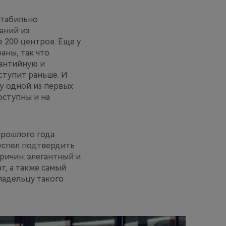
стабильно
аний из
 200 центров. Еще у
аны, так что
рантийную и
аступит раньше. И
y одной из первых
оступны и на
 прошлого года
 успел подтвердить
причин: элегантный и
, а также самый
ладельцу такого