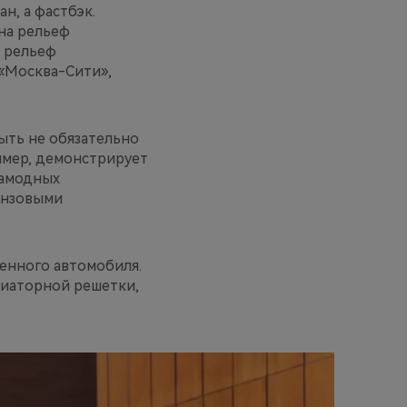
н, а фастбэк.
на рельеф
т рельеф
 «Москва-Сити»,
быть не обязательно
имер, демонстрирует
рамодных
ронзовыми
енного автомобиля.
диаторной решетки,