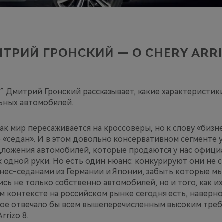
ТРИЙ ГРОНСКИЙ — О CHERY ARRI
” Дмитрий Гронский рассказывает, какие характеристик
льных автомобилей.
как мир пересаживается на кроссоверы, но к слову «биз
«седан». И в этом довольно консервативном сегменте у 
дложения автомобилей, которые продаются у нас офици
х одной руки. Но есть один нюанс: конкурируют они не 
знес-седанами из Германии и Японии, забыть которые мы
ись не только собственно автомобилей, но и того, как и
ом контексте на российском рынке сегодня есть, наверн
ое отвечало бы всем вышеперечисленным высоким треб
rrizo 8.