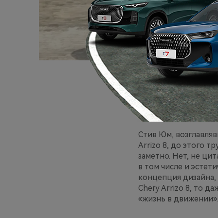
Гавайскую рубашку и
миллионеры, живущие
строгий и удобный к
Стив Юм, возглавля
Arrizo 8, до этого 
заметно. Нет, не ц
в том числе и эстет
концепция дизайна, 
Chery Arrizo 8, то 
«жизнь в движении»