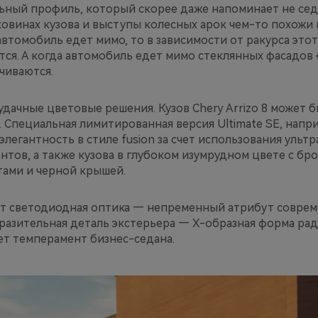
ный профиль, который скорее даже напоминает не седа
овинах кузова и выступы колесных арок чем-то похожи 
автомобиль едет мимо, то в зависимости от ракурса это
тся. А когда автомобиль едет мимо стеклянных фасадов
чиваются.
удачные цветовые решения. Кузов Chery Arrizo 8 может 
 Специальная лимитированная версия Ultimate SE, напр
элегантность в стиле fusion за счет использования ульт
тов, а также кузова в глубоком изумрудном цвете с б
ами и черной крышей.
ет светодиодная оптика — непременный атрибут соврем
ыразительная деталь экстерьера — X-образная форма ра
ет темперамент бизнес-седана.