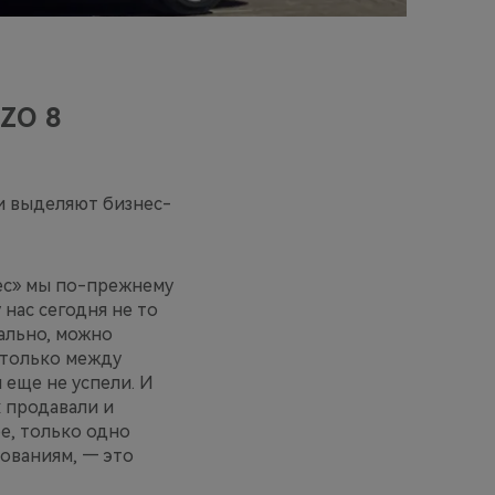
ZO 8
и выделяют бизнес-
нес» мы по-прежнему
нас сегодня не то
ально, можно
столько между
 еще не успели. И
х продавали и
ое, только одно
ованиям, — это