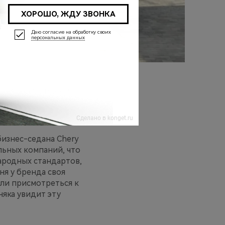
лить себе разве что
тикет рекомендует
изнес-седана Chery
ильных компаний, что
ародных стандартов,
ня у бренда своя
сли присмотреться к
няка увидит эту