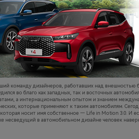
 шлепанцы в качестве повседневной одежды могут позво
 на пассивный доход. Тем, кто реально занят делом, э
остюм. То же можно сказать и об автомобиле.
вший команду дизайнеров, работавших над внешностью б
трудился во благо как западных, так и восточных автомоб
итатами, а интернациональным опытом и знанием междун
ических, которые применяют к таким автомобилям. Сегод
которая носит имя собственное — Life in Motion 3.0. И е
даже несведущий в автомобильном дизайне человек навер
.