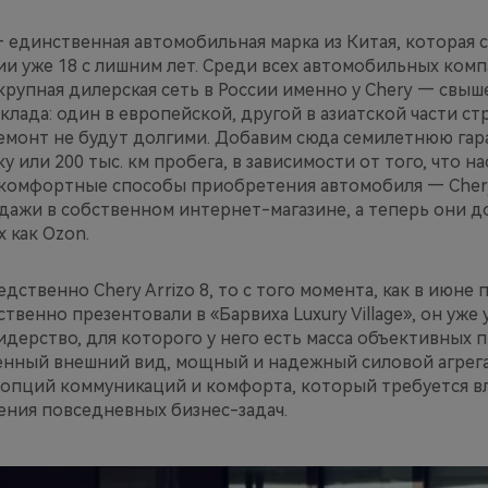
— единственная автомобильная марка из Китая, которая 
ии уже 18 с лишним лет. Среди всех автомобильных комп
рупная дилерская сеть в России именно у Chery — свыше
клада: один в европейской, другой в азиатской части стр
емонт не будут долгими. Добавим сюда семилетнюю га
 или 200 тыс. км пробега, в зависимости от того, что н
комфортные способы приобретения автомобиля — Cher
дажи в собственном интернет-магазине, а теперь они д
 как Ozon.
дственно Chery Arrizo 8, то с того момента, как в июне
твенно презентовали в «Барвиха Luxury Village», он уже
идерство, для которого у него есть масса объективных 
нный внешний вид, мощный и надежный силовой агрегат
опций коммуникаций и комфорта, который требуется в
ения повседневных бизнес-задач.