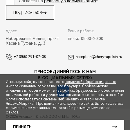
Согласен на
рекламную коммуникацию
*
ПОДПИСАТЬСЯ
Адрес:
Режим работы:
Набережные Челны, пр-кт
пн-вс: 08:00-20:00
Хасана Туфана, д. 3
+7 (855) 291-07-08
reception@chery-apelsin.ru
ПРИСОЕДИНЯЙТЕСЬ К НАМ
В СОЦИАЛЬНЫХ СЕТЯХ:
Используя сайт, вы соглашаетесь с
политикой обработки данных
и использованием cookies вашего браузера. Cookies можно
отключить в любой момент в настройках браузера. Для обеспечения
оптимальной работы и улучшения пользовательского опыта на сайте
могут использоваться системы веб-аналитики (в том числе
СПЕЦПРЕДЛОЖЕНИЯ
Яндекс.Метрика). Продолжая использование сайта, Вы соглашаетесь
с применением указанных технологий и размещением cookie-
файлов.
© 2026 Апельсин
© 2026 ООО «ТЕНЕТ РУС»
ЗАПИСЬ НА ТЕСТ-ДРАЙВ
ПРАВОВАЯ ИНФОРМАЦИЯ
КОНТАКТЫ
КЛИЕНТСКАЯ ПОДДЕРЖКА
ПРИНЯТЬ
Сделано в ПЕРКС