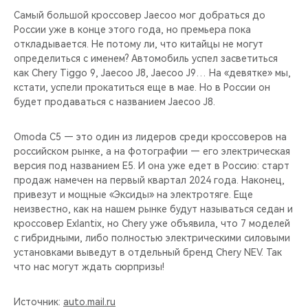
Самый большой кроссовер Jaecoo мог добраться до
России уже в конце этого года, но премьера пока
откладывается. Не потому ли, что китайцы не могут
определиться с именем? Автомобиль успел засветиться
как Chery Tiggo 9, Jaecoo J8, Jaecoo J9… На «девятке» мы,
кстати, успели прокатиться еще в мае. Но в России он
будет продаваться с названием Jaecoo J8.
Omoda С5 — это один из лидеров среди кроссоверов на
российском рынке, а на фотографии — его электрическая
версия под названием Е5. И она уже едет в Россию: старт
продаж намечен на первый квартал 2024 года. Наконец,
привезут и мощные «Эксиды» на электротяге. Еще
неизвестно, как на нашем рынке будут называться седан и
кроссовер Exlantix, но Chery уже объявила, что 7 моделей
с гибридными, либо полностью электрическими силовыми
установками выведут в отдельный бренд Chery NEV. Так
что нас могут ждать сюрпризы!
Источник:
auto.mail.ru