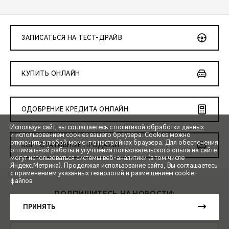
ЗАПИСАТЬСЯ НА ТЕСТ-ДРАЙВ
КУПИТЬ ОНЛАЙН
ОДОБРЕНИЕ КРЕДИТА ОНЛАЙН
Используя сайт, вы соглашаетесь с
политикой обработки данных
и использованием cookies вашего браузера. Cookies можно
отключить в любой момент в настройках браузера. Для обеспечения
КОРПОРАТИВНЫЕ ПРОДАЖИ
оптимальной работы и улучшения пользовательского опыта на сайте
могут использоваться системы веб-аналитики (в том числе
СПЕЦПРЕДЛОЖЕНИЯ
Яндекс.Метрика). Продолжая использование сайта, Вы соглашаетесь
с применением указанных технологий и размещением cookie-
файлов.
ЗАПИСЬ НА ТЕСТ-ДРАЙВ
ПОДПИШИТЕСЬ НА НОВОСТИ:
ПРИНЯТЬ
РАСЧЕТ КРЕДИТА