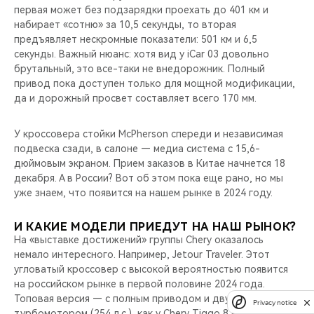
первая может без подзарядки проехать до 401 км и
набирает «сотню» за 10,5 секунды, то вторая
предъявляет нескромные показатели: 501 км и 6,5
секунды. Важный нюанс: хотя вид у iCar 03 довольно
брутальный, это все-таки не внедорожник. Полный
привод пока доступен только для мощной модификации,
да и дорожный просвет составляет всего 170 мм.
У кроссовера стойки McPherson спереди и независимая
подвеска сзади, в салоне — медиа система с 15,6-
дюймовым экраном. Прием заказов в Китае начнется 18
декабря. А в России? Вот об этом пока еще рано, но мы
уже знаем, что появится на нашем рынке в 2024 году.
И КАКИЕ МОДЕЛИ ПРИЕДУТ НА НАШ РЫНОК?
На «выставке достижений» группы Chery оказалось
немало интересного. Например, Jetour Traveler. Этот
угловатый кроссовер с высокой вероятностью появится
на российском рынке в первой половине 2024 года.
Топовая версия — с полным приводом и двухлитровым
Privacy notice
турбомотором (254 л.с.), как у Chery Tiggo 8 Pro Max.