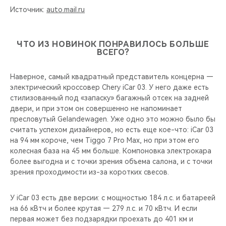
Источник:
auto.mail.ru
ЧТО ИЗ НОВИНОК ПОНРАВИЛОСЬ БОЛЬШЕ
ВСЕГО?
Наверное, самый квадратный представитель концерна —
электрический кроссовер Chery iCar 03. У него даже есть
стилизованный под «запаску» багажный отсек на задней
двери, и при этом он совершенно не напоминает
пресловутый Gelandewagen. Уже одно это можно было бы
считать успехом дизайнеров, но есть еще кое-что: iCar 03
на 94 мм короче, чем Tiggo 7 Pro Max, но при этом его
колесная база на 45 мм больше. Компоновка электрокара
более выгодна и с точки зрения объема салона, и с точки
зрения проходимости из-за коротких свесов.
У iCar 03 есть две версии: с мощностью 184 л.с. и батареей
на 66 кВтч и более крутая — 279 л.с. и 70 кВтч. И если
первая может без подзарядки проехать до 401 км и