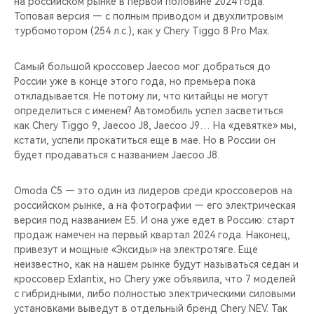
на российском рынке в первой половине 2024 года.
Топовая версия — с полным приводом и двухлитровым
турбомотором (254 л.с.), как у Chery Tiggo 8 Pro Max.
Самый большой кроссовер Jaecoo мог добраться до
России уже в конце этого года, но премьера пока
откладывается. Не потому ли, что китайцы не могут
определиться с именем? Автомобиль успел засветиться
как Chery Tiggo 9, Jaecoo J8, Jaecoo J9… На «девятке» мы,
кстати, успели прокатиться еще в мае. Но в России он
будет продаваться с названием Jaecoo J8.
Omoda С5 — это один из лидеров среди кроссоверов на
российском рынке, а на фотографии — его электрическая
версия под названием Е5. И она уже едет в Россию: старт
продаж намечен на первый квартал 2024 года. Наконец,
привезут и мощные «Эксиды» на электротяге. Еще
неизвестно, как на нашем рынке будут называться седан и
кроссовер Exlantix, но Chery уже объявила, что 7 моделей
с гибридными, либо полностью электрическими силовыми
установками выведут в отдельный бренд Chery NEV. Так