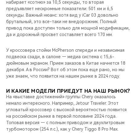
набирает «сотню» за 10,5 секунды, то вторая
предъявляет нескромные показатели: 501 км и 6,5
секунды. Важный нюанс: хотя вид у iCar 03 довольно
брутальный, это все-таки не внедорожник. Полный
привод пока доступен только для мощной модификации,
да и дорожный просвет составляет всего 170 мм.
У кроссовера стойки McPherson спереди и независимая
подвеска сзади, в салоне — медиа система с 15,6-
дюймовым экраном. Прием заказов в Китае начнется 18
декабря. А в России? Вот об этом пока еще рано, но мы
уже знаем, что появится на нашем рынке в 2024 году.
И КАКИЕ МОДЕЛИ ПРИЕДУТ НА НАШ РЫНОК?
На «выставке достижений» группы Chery оказалось
немало интересного. Например, Jetour Traveler. Этот
угловатый кроссовер с высокой вероятностью появится
на российском рынке в первой половине 2024 года.
Топовая версия — с полным приводом и двухлитровым
турбомотором (254 л.с.), как у Chery Tiggo 8 Pro Max.