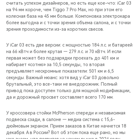
считать успехом дизайнеров, но есть еще кое-что: iCar 03
на 94 мм короче, чем Tiggo 7 Pro Max, но при этом его
колесная база на 45 мм больше. Компоновка электрокара
более выгодна и с точки зрения объема салона, и с точки
зрения проходимости из-за коротких свесов.
У iCar 03 есть две версии: с мощностью 184 л.с. и батареей
на 66 кВтч и более крутая — 279 л.с. и 70 кВтч. И если
первая может без подзарядки проехать до 401 км и
набирает «сотню» за 10,5 секунды, то вторая
предъявляет нескромные показатели: 501 км и 6,5
секунды. Важный нюанс: хотя вид у iCar 03 довольно
брутальный, это все-таки не внедорожник. Полный
привод пока доступен только для мощной модификации,
да и дорожный просвет составляет всего 170 мм.
У кроссовера стойки McPherson спереди и независимая
подвеска сзади, в салоне — медиа система с 15,6-
дюймовым экраном. Прием заказов в Китае начнется 18
декабря. А в России? Вот об этом пока еще рано, но мы
уже знаем, что появится на нашем рынке в 2024 году.