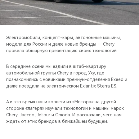
CHERY REMOTE
CHERY И СПОРТ
НАШИ МЕРОПРИЯТИЯ
Электромобили, концепт-кары, автономные машины,
модели для России и даже новые бренды — Chery
ВИДЕООБЗОРЫ
провела обширную презентацию своих технологий.
CHERY ДЛЯ ДЕТЕЙ
В середине осени мы ездили в штаб-квартиру
автомобильной группы Chery в город Уху, где
познакомились с новинками премиум-отделения Exeed и
даже поездили на электрическом Exlantix Sterra ES.
А в это время наши коллеги из «Мотора» на другой
стороне «лагеря» изучали технологии и машины марок
Chery, Jaecoo, Jetour и Omoda. И рассказали, чего нам
ждать от этих брендов в ближайшем будущем.