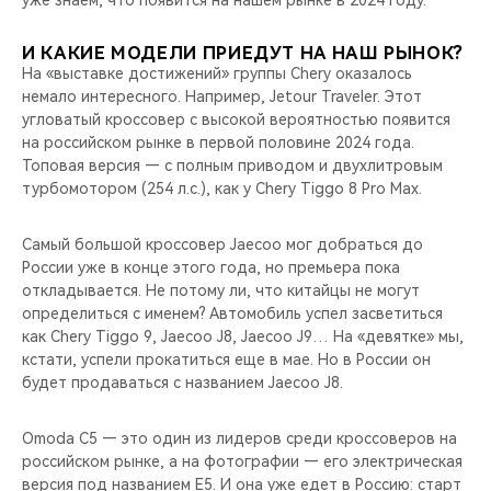
И КАКИЕ МОДЕЛИ ПРИЕДУТ НА НАШ РЫНОК?
На «выставке достижений» группы Chery оказалось
немало интересного. Например, Jetour Traveler. Этот
угловатый кроссовер с высокой вероятностью появится
на российском рынке в первой половине 2024 года.
Топовая версия — с полным приводом и двухлитровым
турбомотором (254 л.с.), как у Chery Tiggo 8 Pro Max.
Самый большой кроссовер Jaecoo мог добраться до
России уже в конце этого года, но премьера пока
откладывается. Не потому ли, что китайцы не могут
определиться с именем? Автомобиль успел засветиться
как Chery Tiggo 9, Jaecoo J8, Jaecoo J9… На «девятке» мы,
кстати, успели прокатиться еще в мае. Но в России он
будет продаваться с названием Jaecoo J8.
Omoda С5 — это один из лидеров среди кроссоверов на
российском рынке, а на фотографии — его электрическая
версия под названием Е5. И она уже едет в Россию: старт