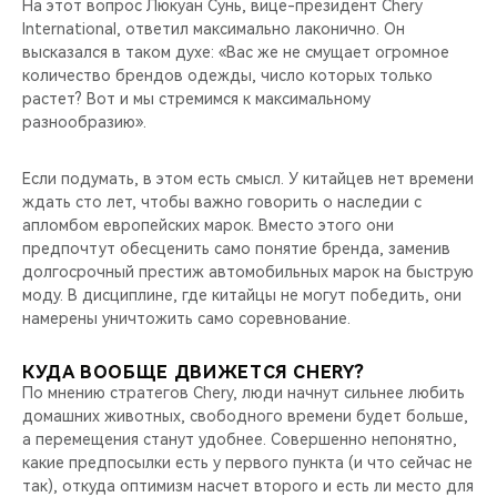
На этот вопрос Люкуан Сунь, вице-президент Chery
International, ответил максимально лаконично. Он
высказался в таком духе: «Вас же не смущает огромное
количество брендов одежды, число которых только
растет? Вот и мы стремимся к максимальному
разнообразию».
Если подумать, в этом есть смысл. У китайцев нет времени
ждать сто лет, чтобы важно говорить о наследии с
апломбом европейских марок. Вместо этого они
предпочтут обесценить само понятие бренда, заменив
долгосрочный престиж автомобильных марок на быструю
моду. В дисциплине, где китайцы не могут победить, они
намерены уничтожить само соревнование.
КУДА ВООБЩЕ ДВИЖЕТСЯ CHERY?
По мнению стратегов Chery, люди начнут сильнее любить
домашних животных, свободного времени будет больше,
а перемещения станут удобнее. Совершенно непонятно,
какие предпосылки есть у первого пункта (и что сейчас не
так), откуда оптимизм насчет второго и есть ли место для