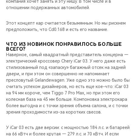
компания хочет занять и эту нишу. В том числе и в
отношении подержанных автомобилей.
Этот концепт кар считается безымянным. Но мы рискнем
предположить, что Cd0.168 и есть его название.
ЧТО ИЗ НОВИНОК ПОНРАВИЛОСЬ БОЛЬШЕ
ВСЕГО?
Наверное, самый квадратный представитель концерна —
электрический кроссовер Chery iCar 03. У него даже есть
стилизованный под «запаску» багажный отсек на задней
двери, и при этом он совершенно не напоминает
пресловутый Gelandewagen. Уже одно это можно было бы
считать успехом дизайнеров, но есть еще кое-что: iCar 03
на 94 мм короче, чем Tiggo 7 Pro Max, но при этом его
колесная база на 45 мм больше. Компоновка электрокара
более выгодна и с точки зрения объема салона, и с точки
зрения проходимости из-за коротких свесов.
У iCar 03 есть две версии: с мощностью 184 л.с. и батареей
на 66 кВтч и более крутая — 279 л.с. и 70 кВтч. И если