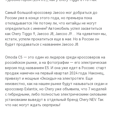
Самый большой кроссовер Jaecoo мог добраться до
России уже в конце этого года, но премьера пока
откладывается. Не потому ли, что китайцы не могут
определиться с именем? Автомобиль успел засветиться
как Chery Tiggo 9, Jaecoo J8, Jaecoo J9… На «девятке» мы,
кстати, успели прокатиться еще в мае. Но в России он
будет продаваться с названием Jaecoo J8.
Omoda С5 — это один из лидеров среди кроссоверов на
российском рынке, а на фотографии — его электрическая
версия под названием Е5. И она уже едет в Россию: старт
продаж намечен на первый квартал 2024 года. Наконец,
привезут и мощные «Эксиды» на электротяге. Еще
неизвестно, как на нашем рынке будут называться седан и
кроссовер Exlantix, но Chery уже объявила, что 7 моделей
с гибридными, либо полностью электрическими силовыми
установками выведут в отдельный бренд Chery NEV. Так
что нас могут ждать сюрпризы!