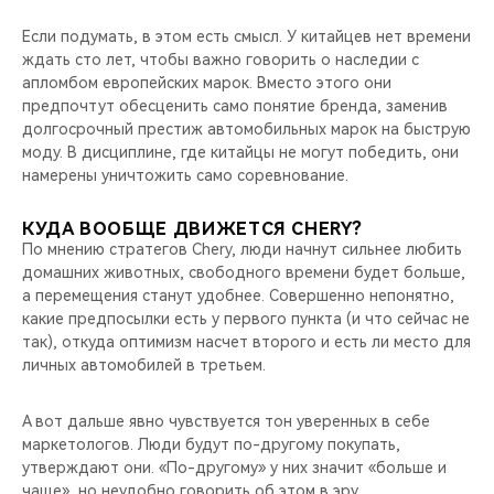
Если подумать, в этом есть смысл. У китайцев нет времени
ждать сто лет, чтобы важно говорить о наследии с
апломбом европейских марок. Вместо этого они
предпочтут обесценить само понятие бренда, заменив
долгосрочный престиж автомобильных марок на быструю
моду. В дисциплине, где китайцы не могут победить, они
намерены уничтожить само соревнование.
КУДА ВООБЩЕ ДВИЖЕТСЯ CHERY?
По мнению стратегов Chery, люди начнут сильнее любить
домашних животных, свободного времени будет больше,
а перемещения станут удобнее. Совершенно непонятно,
какие предпосылки есть у первого пункта (и что сейчас не
так), откуда оптимизм насчет второго и есть ли место для
личных автомобилей в третьем.
А вот дальше явно чувствуется тон уверенных в себе
маркетологов. Люди будут по-другому покупать,
утверждают они. «По-другому» у них значит «больше и
чаще», но неудобно говорить об этом в эру