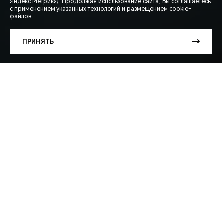
СПЕЦПРЕДЛОЖЕНИЯ
Яндекс.Метрика). Продолжая использование сайта, Вы соглашаетесь
с применением указанных технологий и размещением cookie-
файлов.
ЗАПИСЬ НА ТЕСТ-ДРАЙВ
ПРИНЯТЬ
РАСЧЕТ КРЕДИТА
Весна и лето — долгожданное время семейных
путешествий и поездок на природу. Мы хотим, чтобы в
дороге Вас сопровождали только приятные эмоции, а
каждый вдох приносил удовольствие.
Для Вашего комфорта разработан комплексный
пакет обслуживания системы кондиционирования,
который надёжно оставит жару и аллергию за
бортом Вашего автомобиля.